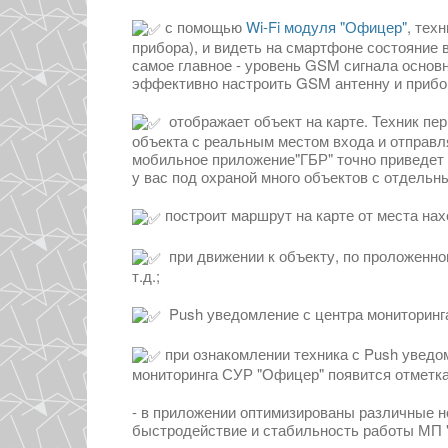
с помощью
Wi-Fi модуля "Офицер"
, тех
прибора), и видеть на смартфоне состояние 
самое главное - уровень GSM сигнала основн
эффективно настроить GSM антенну и прибор 
отображает объект на карте. Техник пер
объекта с реальным местом входа и отправл
мобильное приложение"ГБР" точно приведет э
у вас под охраной много объектов с отдельн
построит маршрут на карте от места нах
при движении к объекту, по проложенном
т.д.;
Push уведомление с центра мониторинга,
при ознакомлении техника с Push уведо
мониторинга СУР "Офицер" появится отметка 
- в приложении оптимизированы различные но
быстродействие и стабильность работы МП "Т