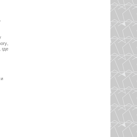
ь
у
огу,
 где
 и