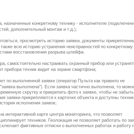
а, назначенные конкретному технику - исполнителю (подключени
тей, дополнительный монтаж и т.д.);
отовться, просмотреть историю заявки, документы прикрепленн
 а также всю историю устранения неисправностей по конкретному
естами восстановления разрыва шлейфа.
ора, самостоятельно настраивать охранный прибор или устранят
от прибора техник видит на экране смартфона;
ет по выполненной заявке (оператор Пульта как правило не
 "заявка выполнена"). Если заявка частично выполнена, то можн
ременную скрутку и прикрепить фото к заявке, чтобы не забыть
ия заявки прикрепляются к карточке объекта и доступны техни
история исполнения заявок;
на интерактивной карте центра мониторинга, что позволяет
циплинирует техников. Геолокация не позволяет работать по за
исключает фиктивные отписки о выполненных работах и работу 