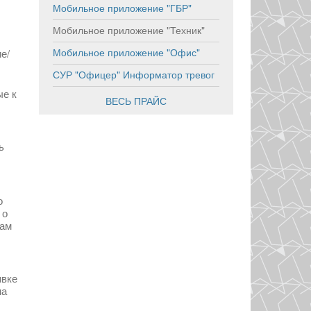
Мобильное приложение "ГБР"
Мобильное приложение "Техник"
Мобильное приложение "Офис"
е/
СУР "Офицер" Информатор тревог
ые к
ВЕСЬ ПРАЙС
ь
о
 о
кам
явке
на