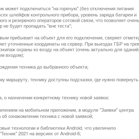
ник может подключиться "на горячую" (без отключения питания
всех шлейфов контрольного прибора, уровень заряда батареи и
ого и резервного операторов сотовой связи, что позволяет очен
не будет пропадать "вне теста";
вым прибывает на объект для его подключения, сверяет отметк
яет уточненные координаты на сервер. При выездах ГБР на трев
кипаж охраны ко входу на объект (очень актуально для зданий,
ым входом);
ождения техника до выбранного объекта;
у маршруту, технику доступны подсказки, где нужно повернуть
 о назначении конкретному технику новой заявки;
млением на мобильном приложении, в модуле "Заявки" центра
об ознакомлении техника с новой заявкой;
вые технологии и библиотеки Android, что увеличило
ехник" 2021 на версиях от Android-6;