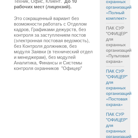
Техник, Офис, Клиент.
До 10
охранных
рабочих мест (лицензий).
организаций
«Полный
Это сокращенный вариант без
комплект»
возможности работать с Отделом
ПАК СУР
кадров, Графиками дежурств, без
"ОФИЦЕР"
контроля за заступлением постов
для
(электронная постовая ведомость),
охранных
без Контроля должников, без
организаций
модуля Заявки (в технический отдел
«Пультовая
и менеджерам), без модулей
охрана»
Аналитика, Финансы и Системы
контроля охранников "Офицер"
ПАК СУР
"ОФИЦЕР"
для
охранных
организаций
«Постовая
охрана»
ПАК СУР
"ОФИЦЕР"
для
охранных
организаций